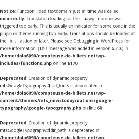
Notice
: Function _load_textdomain_just_in_time was called
incorrectly
. Translation loading for the
aawp
domain was
triggered too early. This is usually an indicator for some code in the
plugin or theme running too early. Translations should be loaded at
the
init
action or later. Please see
Debugging in WordPress
for
more information. (This message was added in version 6.7.0.) in
/home/dola6090/compteuse-de-billets.net/wp-
includes/functions.php
on line
6170
Deprecated
: Creation of dynamic property
mtsGoogleTypography::$std_fonts is deprecated in
/home/dola6090/compteuse-de-billets.net/wp-
content/themes/mts_newstoday/options/google-
typography/google-typography.php
on line
60
Deprecated
: Creation of dynamic property
mtsGoogleTypography::$dir_path is deprecated in
/home/dola6090/compteuse-de-billets.net/wp-