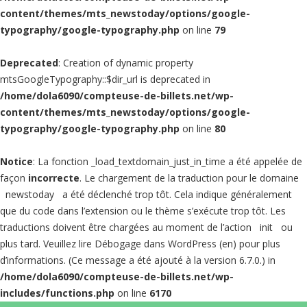
content/themes/mts_newstoday/options/google-
typography/google-typography.php
on line
79
Deprecated
: Creation of dynamic property
mtsGoogleTypography::$dir_url is deprecated in
/home/dola6090/compteuse-de-billets.net/wp-
content/themes/mts_newstoday/options/google-
typography/google-typography.php
on line
80
Notice
: La fonction _load_textdomain_just_in_time a été appelée de
façon
incorrecte
. Le chargement de la traduction pour le domaine
newstoday
a été déclenché trop tôt. Cela indique généralement
que du code dans l’extension ou le thème s’exécute trop tôt. Les
traductions doivent être chargées au moment de l’action
init
ou
plus tard. Veuillez lire
Débogage dans WordPress
(en) pour plus
d’informations. (Ce message a été ajouté à la version 6.7.0.) in
/home/dola6090/compteuse-de-billets.net/wp-
includes/functions.php
on line
6170